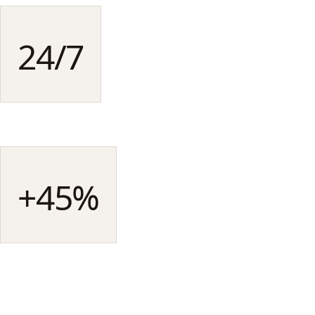
24/7
tus flujos venden sin
intervención
BIENVENIDA, CARRITO, POST-COMPRA
+45%
de LTM sobre los clientes
gestionados en CRM
COMPARATIVA CON / SIN CRM