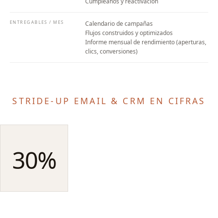
Cumpleaños y reactivación
ENTREGABLES / MES
Calendario de campañas
Flujos construidos y optimizados
Informe mensual de rendimiento (aperturas,
clics, conversiones)
STRIDE-UP EMAIL & CRM EN CIFRAS
30%
de la facturación generada
automáticamente por los
flujos
MEDIANA MODA 2026