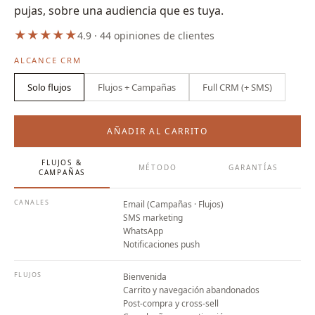
pujas, sobre una audiencia que es tuya.
★
★
★
★
★
4.9 · 44 opiniones de clientes
ALCANCE CRM
Solo flujos
Flujos + Campañas
Full CRM (+ SMS)
Desde
1.700 €/mes
AÑADIR AL CARRITO
FLUJOS &
MÉTODO
GARANTÍAS
CAMPAÑAS
CANALES
Email (Campañas · Flujos)
SMS marketing
WhatsApp
Notificaciones push
FLUJOS
Bienvenida
Carrito y navegación abandonados
Post-compra y cross-sell